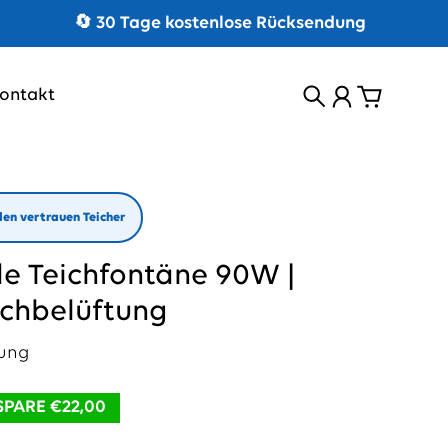
|
🔄 30 Tage kostenlose Rücksendung
ontakt
Suche
Konto
Warenkor
en vertrauen Teicher
 Teichfontäne 90W |
ichbelüftung
tung
SPARE €22,00