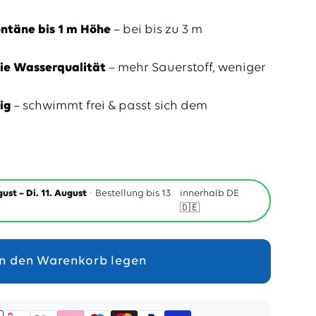
ntäne bis 1 m Höhe
– bei bis zu 3 m
die Wasserqualität
– mehr Sauerstoff, weniger
ig
– schwimmt frei & passt sich dem
ust – Di. 11. August
· Bestellung bis 13
innerhalb DE
🇩🇪
In den Warenkorb legen